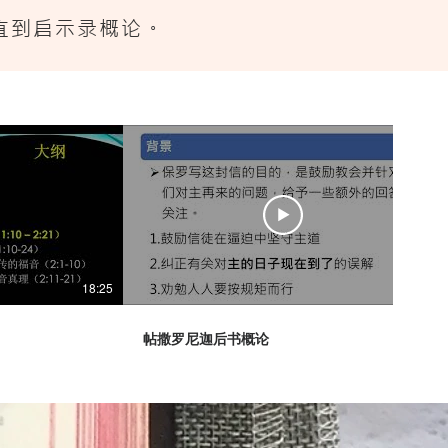
直到启示录概论。
18:25
26:21
帖撒罗尼迦后书概论