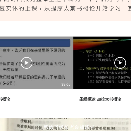
始恢复实体的上课，从提摩太前书概论开始学习一
39:05
书概论
圣经概论 加拉太书概论
笃信圣经长老会加略堂