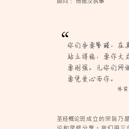
顾问： 杨德汉执事
“
你们务要警醒，在
站立得稳，要作大
要刚强。凡你们所
要凭爱心而作。
林前16
圣经概论
班成立的宗旨乃
论和灵修分享。
我们用三