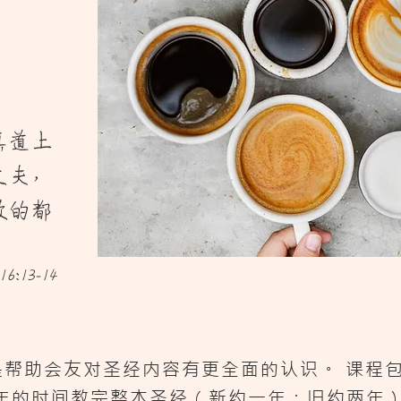
真道上
丈夫，
做的都
:13-14
是帮助会友对圣经内容有更全面的认识。 课程
年的时间教完整本圣经（新约一年；旧约两年