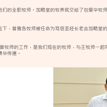
他们的全职牧师。加略堂的牧养就交给了包爱华牧
应下，曾雅各牧师被任命为笃信圣经长老会加略堂
替了曾牧师的工作，是我们现在的牧师，与王牧师一起
华传道​。