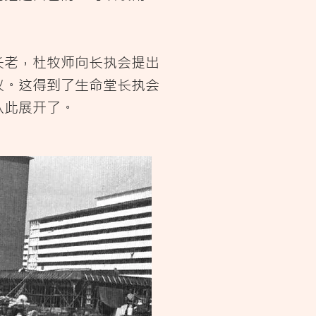
长老，杜牧师向长执会提出
议。这得到了生命堂长执会
从此展开了。