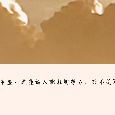
房屋，建造的人就枉然劳力；
若不是
"