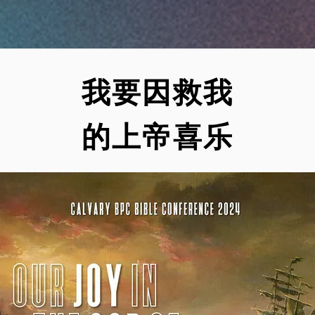
我要因救我
的​上帝喜乐
Speaker:
When: