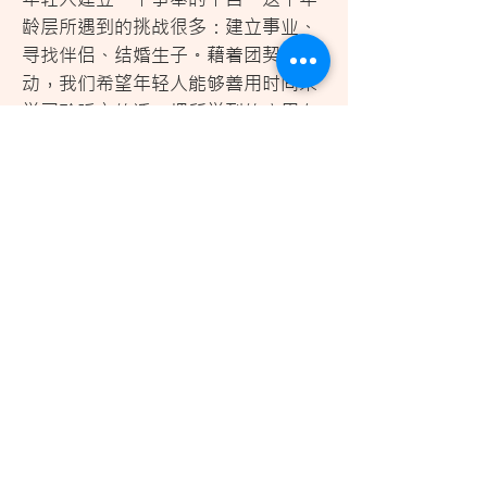
龄层所遇到的挑战很多：建立事业、
寻找伴侣、结婚生子。藉着团契的活
动，我们希望年轻人能够善用时间来
学习聆听主的话，把所学到的应用在
生活中，并与其他团友建立属灵的关
系，彼此扶持鼓励。
团契活动除了主题和专题信息之外，
还有家庭聚会、进修营、户外活动和
布道事工等。
笃信圣经长老会加略堂
1 Tao Ching Road Singapore 618720
Tel:
+65 6265-4295
Email:
mandarin@calvarybpc.com
© 2026 by Calvary Bible-Presbyterian
隐私条款
Church |